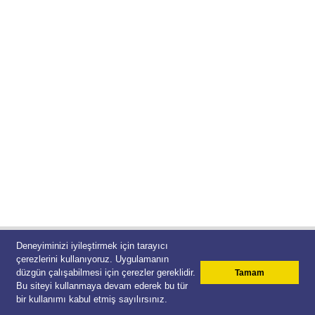
Deneyiminizi iyileştirmek için tarayıcı
Lüleburgaz Belediyesi
çerezlerini kullanıyoruz. Uygulamanın
Çağrı Merkezi 444 55 39
düzgün çalışabilmesi için çerezler gereklidir.
Tamam
© 2026 Teracity
Bu siteyi kullanmaya devam ederek bu tür
bir kullanımı kabul etmiş sayılırsınız.